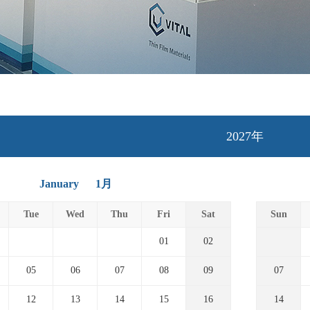
2027年
January
1月
Tue
Wed
Thu
Fri
Sat
Sun
01
02
05
06
07
08
09
07
12
13
14
15
16
14