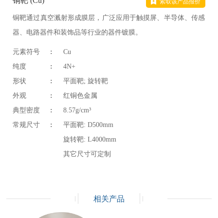
铜靶 (Cu)
索取该产品报价
铜靶通过真空溅射形成膜层，广泛应用于触摸屏、半导体、传感
器、电路器件和装饰品等行业的器件镀膜。
元素符号
:
Cu
纯度
:
4N+
形状
:
平面靶
;
旋转靶
外观
:
红铜色金属
典型密度
:
8.57g/cm³
常规尺寸
:
平面靶
: D500mm
旋转靶
: L4000mm
其它尺寸可定制
相关产品